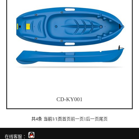
CD-KY001
共4条 当前1/1页
首页
前一页
1
后一页
尾页
在线客服 ：