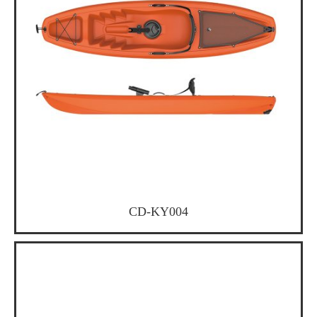
CD-KY004