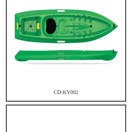
CD-KY002