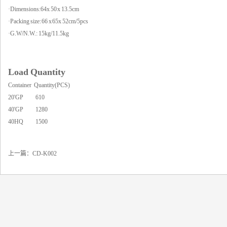
·Dimensions:64x 50 x 13.5cm
·Packing size: 66 x 65x 52cm/5pcs
·G.W/N.W.: 15kg/11.5kg
Load Quantity
Container Quantity(PCS)
20'GP 610
40'GP 1280
40HQ 1500
上一篇：
CD-K002