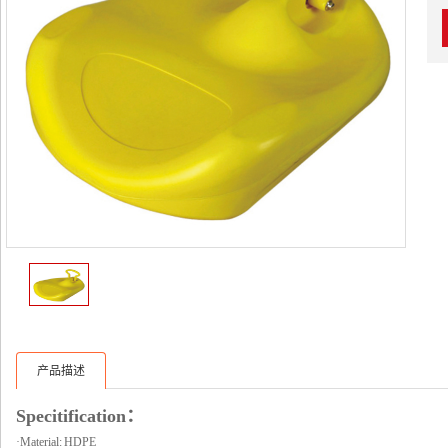
产品描述
Specitification：
·Material: HDPE