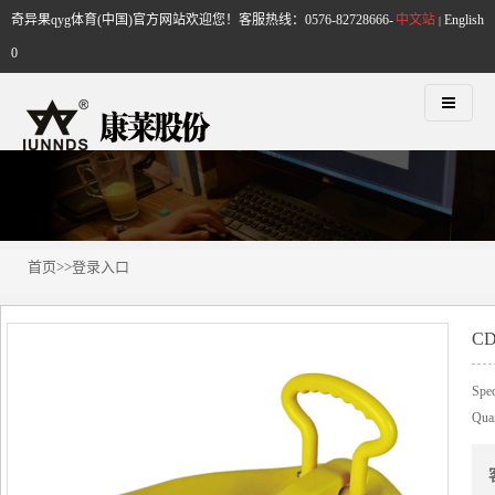
奇异果qyg体育(中国)官方网站欢迎您！客服热线：0576-82728666-
中文站
English
|
0
首页
>>
登录入口
CD
Spec
Qua